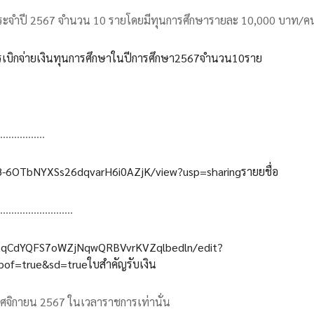
ะจำปี 2567 จำนวน 10 รายโดยมีทุนการศึกษารายละ 10,000 บาท/คน 
รเบิกจ่ายเงินทุนการศึกษาในปีการศึกษา2567จำนวน10ราย
................
L8-6OTbNYXSs26dqvarH6i0AZjK/view?usp=sharingรายยชื่อ
..........................
1AqCdYQFS7oWZjNqwQRBVvrKVZqlbedln/edit?
f=true&sd=trueใบสำคัญรับเงิน
 พฤศจิกายน 2567 ในเวลาราชการเท่านั่น