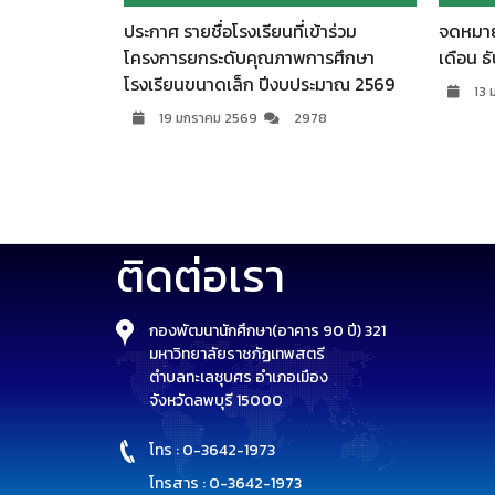
ุวทูตช่อ
ประกาศ รายชื่อโรงเรียนที่เข้าร่วม
จดหมาย
r Sa-ard
โครงการยกระดับคุณภาพการศึกษา
เดือน 
26
โรงเรียนขนาดเล็ก ปีงบประมาณ 2569
13 
6
19 มกราคม 2569
2978
ติดต่อเรา
กองพัฒนานักศึกษา(อาคาร 90 ปี) 321
มหาวิทยาลัยราชภัฏเทพสตรี
ตำบลทะเลชุบศร อำเภอเมือง
จังหวัดลพบุรี 15000
โทร : 0-3642-1973
โทรสาร : 0-3642-1973